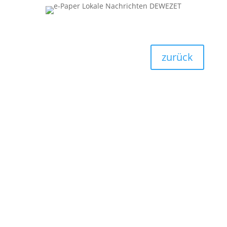
zurück
kontakt@medien31.de
Tel.: 05151/200 150
Medien 31 GmbH,