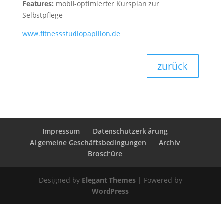
Features:
mobil-optimierter Kursplan zur
Selbstpflege
www.fitnessstudiopapillon.de
zurück
Impressum
Datenschutzerklärung
Allgemeine Geschäftsbedingungen
Archiv
Broschüre
Designed by
Elegant Themes
| Powered by
WordPress